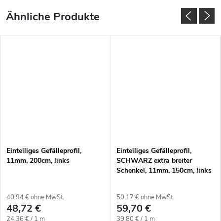
Einteiliges Gefälleprofil,
Einteiliges Gefälleprofil,
11mm, 200cm, links
SCHWARZ extra breiter
Schenkel, 11mm, 150cm, links
40,94 € ohne MwSt.
50,17 € ohne MwSt.
48,72 €
59,70 €
Verkaufspreis:
Verkaufspreis:
24,36 € / 1 m
39,80 € / 1 m