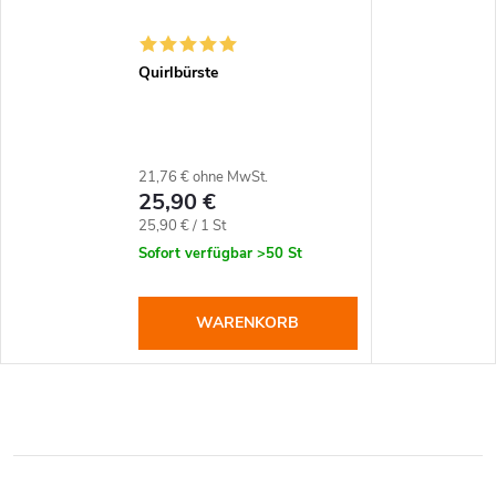
Quirlbürste
21,76 € ohne MwSt.
25,90 €
Verkaufspreis:
25,90 € / 1 St
Sofort verfügbar
>50 St
WARENKORB