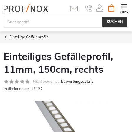
Zum
WARENK
Inhalt
springen
SUCHEN
Einteilige Gefälleprofile
Einteiliges Gefälleprofil,
11mm, 150cm, rechts
Nicht bewertet
Bewertungsdetails
Artikelnummer:
12122