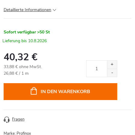
Detaillierte Informationen
Sofort verfügbar
>50 St
10.8.2026
40,32 €
33,88 € ohne MwSt.
Verkaufspreis:
26,88 € / 1 m
IN DEN WARENKORB
Fragen
Marke:
Profinox