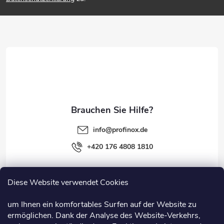
ß
z
e
i
l
e
info
@
profinox.de
+420 176 4808 1810
Diese Website verwendet Cookies
Rechtliches
um Ihnen ein komfortables Surfen auf der Website zu
ermöglichen. Dank der Analyse des Website-Verkehrs,
Information