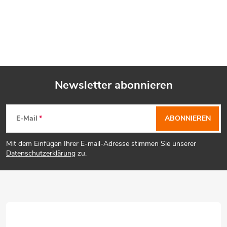
Newsletter abonnieren
F
E-Mail
ABONNIEREN
u
Mit dem Einfügen Ihrer E-mail-Adresse stimmen Sie unserer
ß
Datenschutzerklärung
zu.
z
e