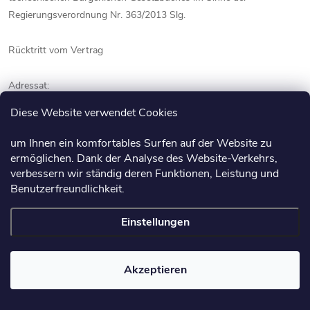
Regierungsverordnung Nr. 363/2013 Slg.
Rücktritt vom Vertrag
Adressat:
Diese Website verwendet Cookies
Expan s.r.o.
Janov 11, 56955 Janov
um Ihnen ein komfortables Surfen auf der Website zu
E-Mail: info@profinox.de
ermöglichen. Dank der Analyse des Website-Verkehrs,
verbessern wir ständig deren Funktionen, Leistung und
Benutzerfreundlichkeit.
Hiermit erkläre ich, dass ich vom Vertrag über den Kauf der
folgenden Waren zurücktrete:
Einstellungen
Bezeichnung der Ware: ………………………….………………………….
Akzeptieren
Datum der Bestellung: ………………………….………………………….