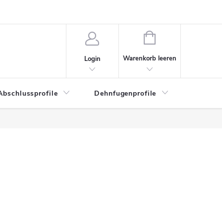
WARENKORB
Warenkorb leeren
Login
Abschlussprofile
Dehnfugenprofile
Eckschu