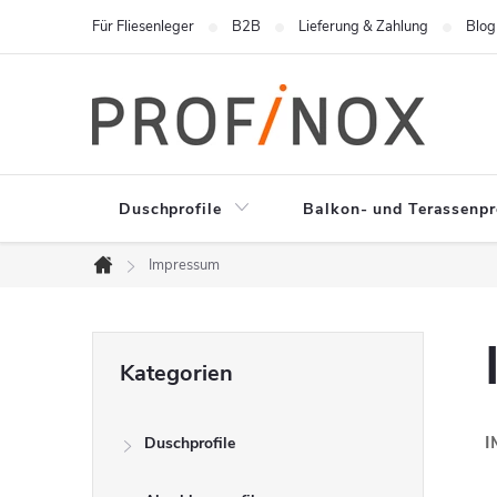
Zum
Für Fliesenleger
B2B
Lieferung & Zahlung
Blog
Inhalt
springen
Duschprofile
Balkon- und Terassenpr
Impressum
Startseite
S
Kategorien
Kategorien
überspringen
e
I
Duschprofile
i