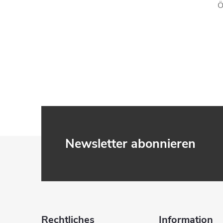
Ö
F
Newsletter abonnieren
u
ß
z
Rechtliches
Information