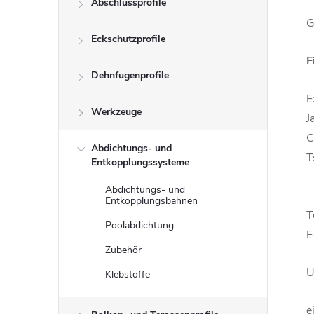
Abschlussprofile
t
G
Eckschutzprofile
e
F
n
Dehnfugenprofile
E
l
Werkzeuge
J
C
e
Abdichtungs- und
T
Entkopplungssysteme
i
Abdichtungs- und
Entkopplungsbahnen
T
s
Poolabdichtung
E
Zubehör
t
U
Klebstoffe
e
e