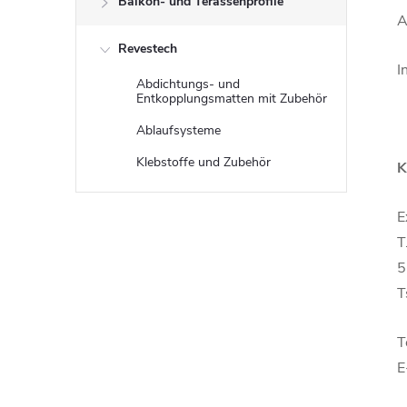
Balkon- und Terassenprofile
A
Revestech
I
Abdichtungs- und
Entkopplungsmatten mit Zubehör
Ablaufsysteme
Klebstoffe und Zubehör
K
E
T
5
T
T
E