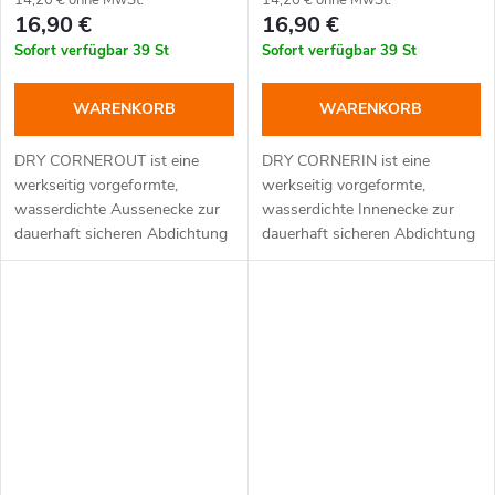
16,90 €
16,90 €
Sofort verfügbar
39 St
Sofort verfügbar
39 St
WARENKORB
WARENKORB
DRY CORNEROUT ist eine
DRY CORNERIN ist eine
werkseitig vorgeformte,
werkseitig vorgeformte,
wasserdichte Aussenecke zur
wasserdichte Innenecke zur
dauerhaft sicheren Abdichtung
dauerhaft sicheren Abdichtung
von 90°-Aussenecken in
von 90°-Innenecken in
Verbundabdichtungssystemen
Verbundabdichtungssystemen
im Innen- und
.
im Innen- und
.