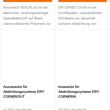
Revestech SEALPLUS ist ein
DRY BAND 13×30 ist ein
elastischer, einkomponentiger
hochflexibles, wasserdichtes
Spezialklebstoff auf Basis
Dichtband zur dauerhaft
silanmodifizierter Polymere zur
sicheren Abdichtung von
dauerhaften Verklebung und
Stößen, Anschlüssen und
Abdichtung von Anschlüssen,
Übergängen innerhalb derDRY-
Stößen
.
Abdichtungssysteme im
.
Aussenecke für
Innenecke für
Abdichtungssysteme DRY
Abdichtungssysteme DRY
CORNEROUT
CORNERIN
14,20 € ohne MwSt.
14,20 € ohne MwSt.