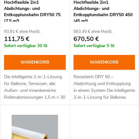
t
Hochflexible 2in1
Hochflexible 2in1
Abdichtungs- und
Abdichtungs- und
d
Entkopplunsbahn DRY50 75
Entkopplunsbahn DRY50 450
s
(7,5 m²)
(45 m²)
e
93,91 € ohne MwSt.
563,45 € ohne MwSt.
o
111,75 €
670,50 €
r
Sofort verfügbar
30 St
Sofort verfügbar
5 St
r
P
WARENKORB
WARENKORB
t
r
Die intelligente 2-in-1-Lösung
Revestech DRY 50 –
i
für Balkone, Terrassen, alle
Abdichtung und Entkopplung
o
Außen- und Innenbereiche
in einem System Die intelligente
e
Rollenabmessungen 1,5 m × 30
2-in-1-Lösung für Balkone,
d
m (45 m²) Dicke 0,52 mm
Terrassen, alle Außen- und
r
Flächengewicht 335 g/m² Für
.
Innenbereiche
Rollenabmessungen 1,5 m ×
.
u
u
k