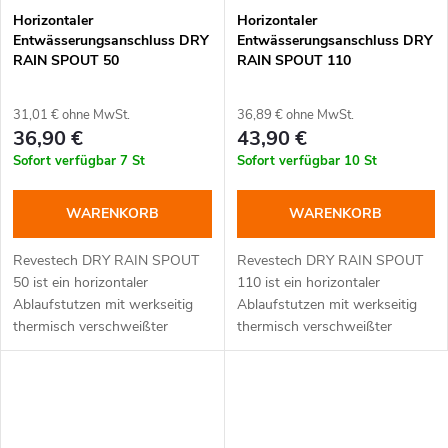
Horizontaler
Horizontaler
Entwässerungsanschluss DRY
Entwässerungsanschluss DRY
RAIN SPOUT 50
RAIN SPOUT 110
31,01 € ohne MwSt.
36,89 € ohne MwSt.
36,90 €
43,90 €
Sofort verfügbar
7 St
Sofort verfügbar
10 St
WARENKORB
WARENKORB
Revestech DRY RAIN SPOUT
Revestech DRY RAIN SPOUT
50 ist ein horizontaler
110 ist ein horizontaler
Ablaufstutzen mit werkseitig
Ablaufstutzen mit werkseitig
thermisch verschweißter
thermisch verschweißter
DRY50-Abdichtungsmembran
DRY50-Abdichtungsmembran
zur dauerhaft sicheren und
zur dauerhaft sicheren und
wasserdichten
.
wasserdichten
.