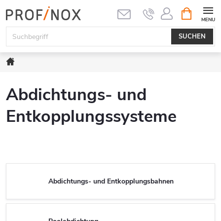
Zum
WARENK
Inhalt
springen
SUCHEN
Startseite
Abdichtungs- und
Entkopplungssysteme
Abdichtungs- und Entkopplungsbahnen