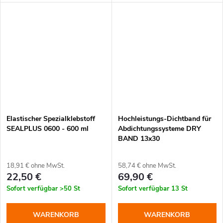
Außenflächen sowie
professionelle 2-in-1-
begehbaren und nicht
Systemlösung für Abdichtung
begehbaren Flachdächern
und Entkopplung Die DRY
.
Elastischer Spezialklebstoff
Hochleistungs-Dichtband für
SEALPLUS 0600 - 600 ml
Abdichtungssysteme DRY
BAND 13x30
18,91 € ohne MwSt.
58,74 € ohne MwSt.
22,50 €
69,90 €
Sofort verfügbar
>50 St
Sofort verfügbar
13 St
WARENKORB
WARENKORB