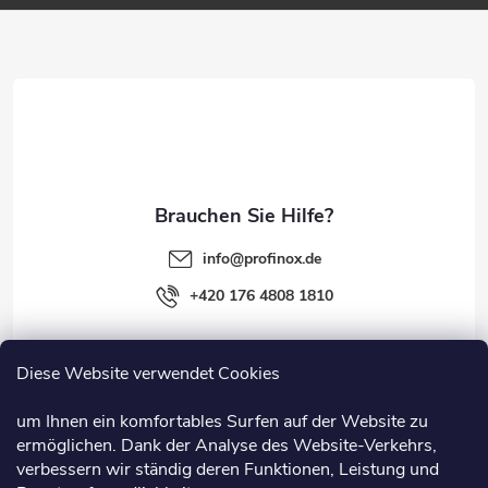
e
z
e
i
l
e
info
@
profinox.de
+420 176 4808 1810
Diese Website verwendet Cookies
Rechtliches
um Ihnen ein komfortables Surfen auf der Website zu
ermöglichen. Dank der Analyse des Website-Verkehrs,
Information
verbessern wir ständig deren Funktionen, Leistung und