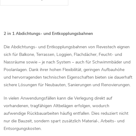
Rohrdurchführungen innerhalb
der Revestech-
Abdichtungssysteme im
.
S
t
2 in 1 Abdichtungs- und Entkopplungsbahnen
e
Die Abdichtungs- und Entkopplungsbahnen von Revestech eignen
sich für Balkone, Terrassen, Loggien, Flachdächer, Feucht- und
u
Nassräume sowie – je nach System – auch für Schwimmbäder und
e
Poolanlagen. Dank ihrer hohen Flexibilität, geringen Aufbauhöhe
und hervorragenden technischen Eigenschaften bieten sie dauerhaft
r
sichere Lösungen für Neubauten, Sanierungen und Renovierungen.
e
In vielen Anwendungsfällen kann die Verlegung direkt auf
l
vorhandenen, tragfähigen Altbelägen erfolgen, wodurch
aufwendige Rückbauarbeiten häufig entfallen. Dies reduziert nicht
e
nur die Bauzeit, sondern spart zusätzlich Material-, Arbeits- und
Entsorgungskosten.
m