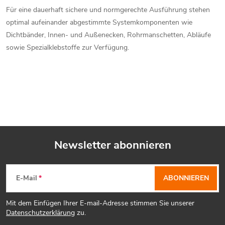
e
Für eine dauerhaft sichere und normgerechte Ausführung stehen
optimal aufeinander abgestimmte Systemkomponenten wie
n
Dichtbänder, Innen- und Außenecken, Rohrmanschetten, Abläufe
sowie Spezialklebstoffe zur Verfügung.
t
e
d
e
r
Newsletter abonnieren
L
F
i
E-Mail
ABONNIEREN
u
s
Mit dem Einfügen Ihrer E-mail-Adresse stimmen Sie unserer
ß
t
Datenschutzerklärung
zu.