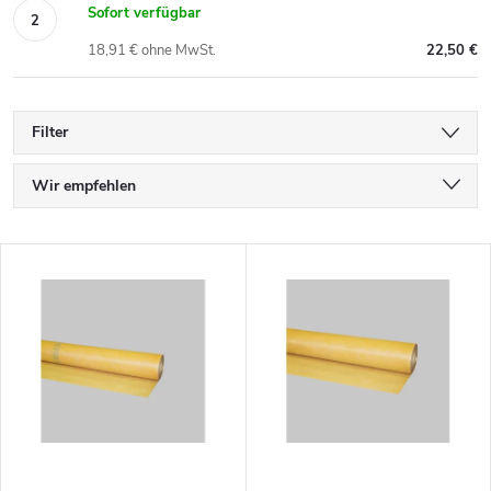
Sofort verfügbar
18,91 € ohne MwSt.
22,50 €
Filter
P
Wir empfehlen
r
Günstigste
L
Teuerste
o
i
Meistverkauft
d
s
Alphabetisch
u
t
k
e