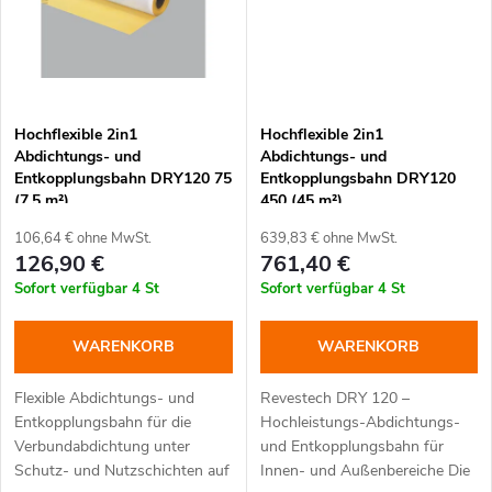
n
t
g
e
Hochflexible 2in1
Hochflexible 2in1
Abdichtungs- und
Abdichtungs- und
Entkopplungsbahn DRY120 75
Entkopplungsbahn DRY120
(7,5 m²)
450 (45 m²)
106,64 € ohne MwSt.
639,83 € ohne MwSt.
126,90 €
761,40 €
Sofort verfügbar
4 St
Sofort verfügbar
4 St
WARENKORB
WARENKORB
Flexible Abdichtungs- und
Revestech DRY 120 –
Entkopplungsbahn für die
Hochleistungs-Abdichtungs-
Verbundabdichtung unter
und Entkopplungsbahn für
Schutz- und Nutzschichten auf
Innen- und Außenbereiche Die