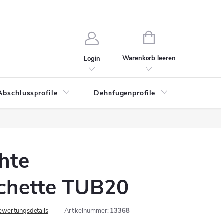
WARENKORB
Warenkorb leeren
Login
Abschlussprofile
Dehnfugenprofile
Eckschu
hte
chette TUB20
ewertungsdetails
Artikelnummer:
13368