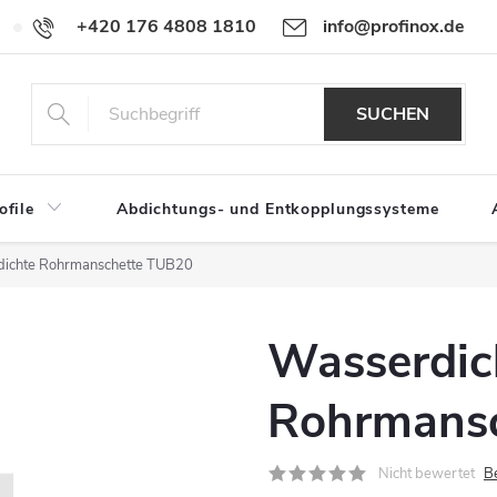
+420 176 4808 1810
info@profinox.de
Für Händler
SUCHEN
ofile
Abdichtungs- und Entkopplungssysteme
ichte Rohrmanschette TUB20
Wasserdic
Rohrmans
Nicht bewertet
B