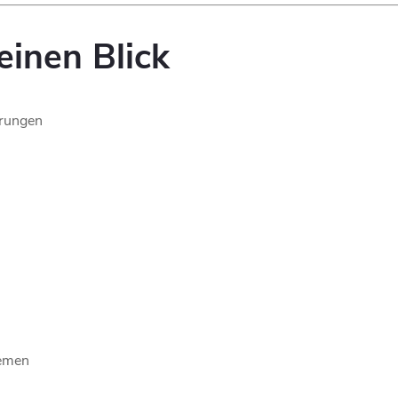
einen Blick
hrungen
temen