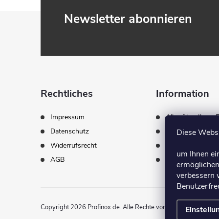
F
Newsletter abonnieren
u
ß
z
Rechtliches
Information
e
Impressum
Alles über Ihren 
Datenschutz
Lieferung & Zahl
Diese Websi
i
Widerrufsrecht
Über uns
um Ihnen ei
AGB
Kontakt
l
ermöglichen
verbessern 
Benutzerfreu
e
Copyright 2026
Profinox.de
. Alle Rechte vorbehalten.
Einstellu