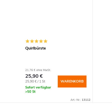
Quirlbürste
21,76 € ohne MwSt.
25,90 €
Verkaufspreis:
WARENKORB
25,90 € / 1 St
Sofort verfügbar
>50 St
Art.-Nr.:
13112