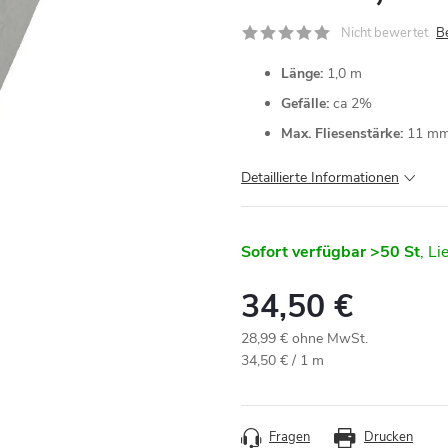
Nicht bewertet
B
Länge:
1,0 m
Gefälle:
ca 2%
Max. Fliesenstärke:
Detaillierte Informationen
Sofort verfügbar
>50 St
34,50 €
28,99 € ohne MwSt.
Verkaufspreis:
34,50 € / 1 m
Fragen
Drucken