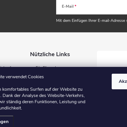
E-Mail
Mit dem Einfügen Ihrer E-mail-Adresse
Nützliche Links
Einkauf
Für Fliesenleger
ung
Für Händler
te verwendet Cookies
Akz
Blog
n komfortables Surfen auf der Website zu
B2B
. Dank der Analyse des Website-Verkehrs,
wir ständig deren Funktionen, Leistung und
ndlichkeit.
ngen