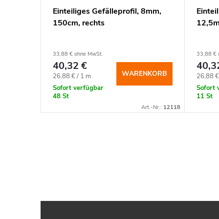
Einteiliges Gefälleprofil, 8mm,
Eintei
150cm, rechts
12,5m
 rechts
33,88 € ohne MwSt.
33,88 € 
40,32 €
40,3
NKORB
WARENKORB
Verkaufspreis:
Verkauf
26,88 € / 1 m
26,88 €
Sofort verfügbar
Sofort 
48 St
11 St
rt.-Nr.:
13301
Art.-Nr.:
12118