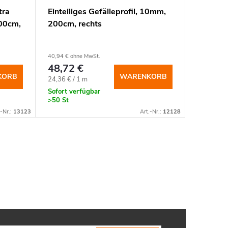
tra
Einteiliges Gefälleprofil, 10mm,
Einteili
200cm,
200cm, rechts
200cm, 
40,94 € ohne MwSt.
40,94 € oh
48,72 €
48,72 
KORB
WARENKORB
Verkaufspreis:
Verkaufspr
24,36 € / 1 m
24,36 € / 
Sofort verfügbar
Sofort ve
>50 St
50 St
.-Nr.:
13123
Art.-Nr.:
12128