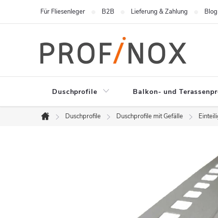
Zum
Für Fliesenleger
B2B
Lieferung & Zahlung
Blog
Inhalt
springen
Duschprofile
Balkon- und Terassenpr
Duschprofile
Duschprofile mit Gefälle
Einteil
Startseite