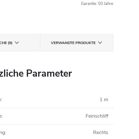
Garantie
:
50 Jahre
CHE (9)
VERWANDTE PRODUKTE
zliche Parameter
e
:
1 m
e
:
Feinschliff
ung
:
Rechts