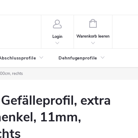
WARENKORB
Warenkorb leeren
Login
Abschlussprofile
Dehnfugenprofile
Eckschu
 100cm, rechts
 Gefälleprofil, extra
henkel, 11mm,
chts