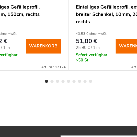
liges Gefälleprofil,
Einteiliges Gefälleprofil, ex
m, 150cm, rechts
breiter Schenkel, 10mm, 
rechts
ohne MwSt.
43,53 € ohne MwSt.
2 €
51,80 €
WARENKORB
WAREN
spreis:
Verkaufspreis:
 / 1 m
25,90 € / 1 m
verfügbar
Sofort verfügbar
>50 St
Art.-Nr.:
12124
Art