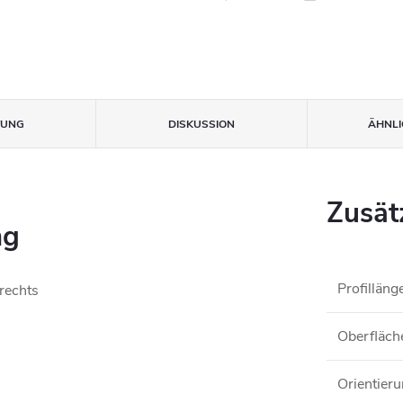
TUNG
DISKUSSION
ÄHNLI
Zusät
ng
Profilläng
 rechts
Oberfläch
Orientier