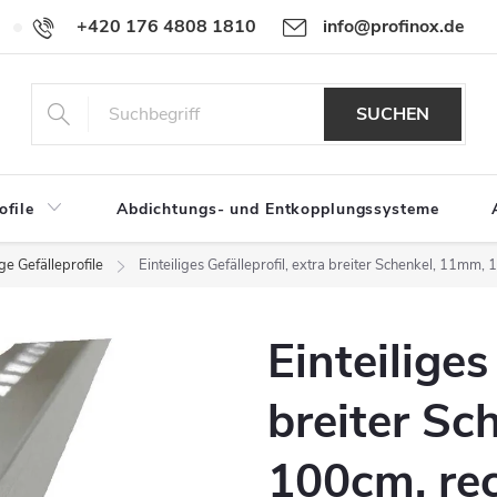
+420 176 4808 1810
info@profinox.de
Für Händler
SUCHEN
ofile
Abdichtungs- und Entkopplungssysteme
ige Gefälleprofile
Einteiliges Gefälleprofil, extra breiter Schenkel, 11mm,
Einteiliges
breiter Sc
100cm, re