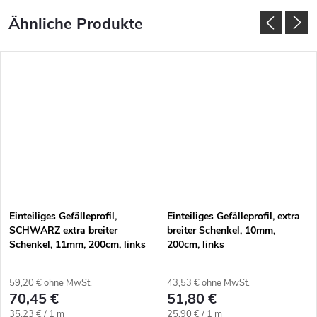
Einteiliges Gefälleprofil,
Einteiliges Gefälleprofil, extra
SCHWARZ extra breiter
breiter Schenkel, 10mm,
Schenkel, 11mm, 200cm, links
200cm, links
59,20 € ohne MwSt.
43,53 € ohne MwSt.
70,45 €
51,80 €
Verkaufspreis:
Verkaufspreis:
35,23 € / 1 m
25,90 € / 1 m