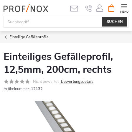
Zum
WARENK
Inhalt
springen
SUCHEN
Einteilige Gefälleprofile
Einteiliges Gefälleprofil,
12,5mm, 200cm, rechts
Nicht bewertet
Bewertungsdetails
Artikelnummer:
12132