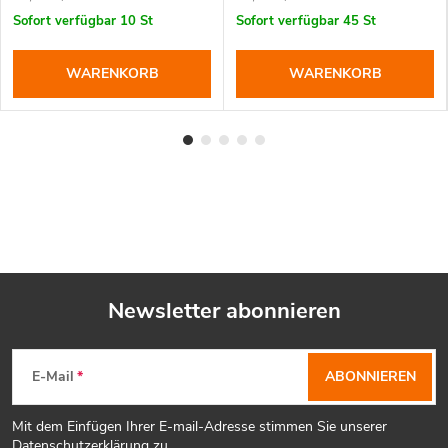
Sofort verfügbar
10 St
Sofort verfügbar
45 St
WARENKORB
WARENKORB
Newsletter abonnieren
F
E-Mail
ABONNIEREN
u
Mit dem Einfügen Ihrer E-mail-Adresse stimmen Sie unserer
Datenschutzerklärung
zu.