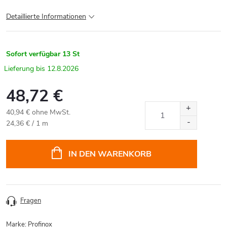
Detaillierte Informationen
Sofort verfügbar
13 St
12.8.2026
48,72 €
40,94 € ohne MwSt.
Verkaufspreis:
24,36 € / 1 m
IN DEN WARENKORB
Fragen
Marke:
Profinox