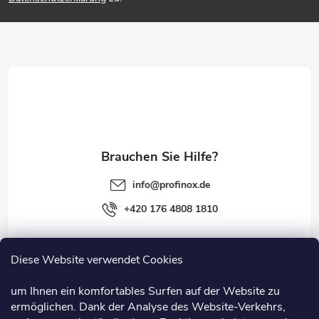
ß
z
e
i
l
e
info
@
profinox.de
+420 176 4808 1810
Diese Website verwendet Cookies
Rechtliches
um Ihnen ein komfortables Surfen auf der Website zu
ermöglichen. Dank der Analyse des Website-Verkehrs,
Information