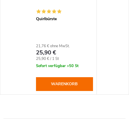
Quirlbürste
21,76 € ohne MwSt.
25,90 €
Verkaufspreis:
25,90 € / 1 St
Sofort verfügbar
>50 St
WARENKORB