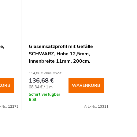
e,
Glaseinsatzprofil mit Gefälle
Glaseins
SCHWARZ, Höhe 12,5mm,
SCHWAR
Innenbreite 11mm, 200cm,
Innenbr
rechts
rechts
114,86 € ohne MwSt.
92,80 € oh
136,68 €
110,4
KORB
WARENKORB
Verkaufspreis:
Verkaufspr
68,34 € / 1 m
73,62 € / 
Sofort verfügbar
Sofort ve
6 St
16 St
.-Nr.:
12273
Art.-Nr.:
13311