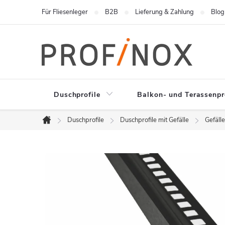
Zum
Für Fliesenleger
B2B
Lieferung & Zahlung
Blog
Inhalt
springen
Duschprofile
Balkon- und Terassenpr
Duschprofile
Duschprofile mit Gefälle
Gefäll
Startseite