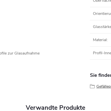
Oberfläch
Orientier
Glasstärk
Material
:
Profil-In
rofile zur Glasaufnahme
Sie finde
Gefällep
Verwandte Produkte