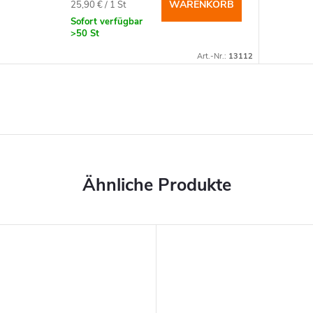
Verkaufspreis:
WARENKORB
25,90 € / 1 St
Sofort verfügbar
>50 St
Art.-Nr.:
13112