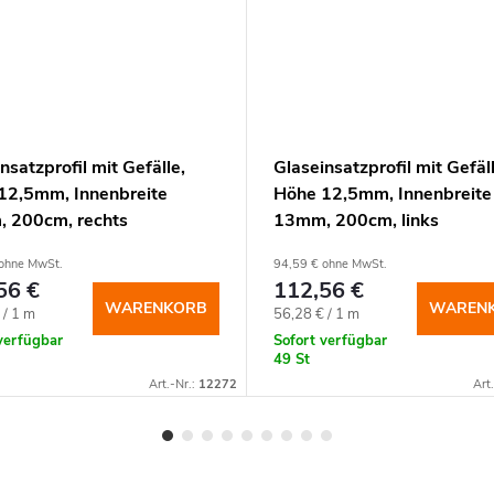
nsatzprofil mit Gefälle,
Glaseinsatzprofil mit Gefäll
12,5mm, Innenbreite
Höhe 12,5mm, Innenbreite
 200cm, rechts
13mm, 200cm, links
ohne MwSt.
94,59 € ohne MwSt.
56 €
112,56 €
WARENKORB
WAREN
spreis:
Verkaufspreis:
 / 1 m
56,28 € / 1 m
verfügbar
Sofort verfügbar
49 St
Art.-Nr.:
12272
Art