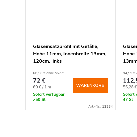
lle,
Glaseinsatzprofil mit Gefälle,
Glasei
te
Höhe 11mm, Innenbreite 13mm,
Höhe 
120cm, links
13mm,
60,50 € ohne MwSt.
94,59 € 
72 €
112,
NKORB
WARENKORB
Verkaufspreis:
Verkauf
60 € / 1 m
56,28 €
Sofort verfügbar
Sofort 
>50 St
47 St
rt.-Nr.:
12271
Art.-Nr.:
12334