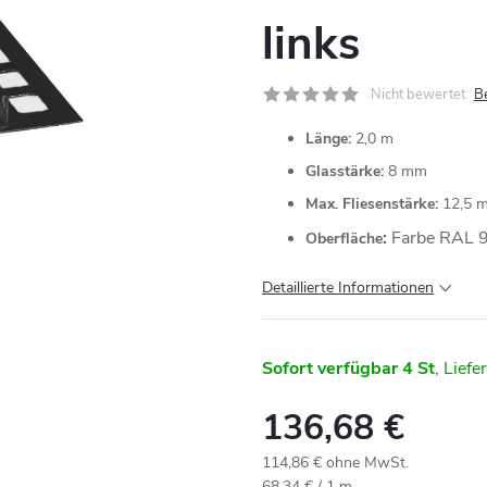
links
Nicht bewertet
B
Länge:
2,0 m
Glasstärke:
8 mm
Max. Fliesenstärke:
12,5 
:
Farbe RAL 
Oberfläche
Detaillierte Informationen
Sofort verfügbar
4 St
136,68 €
114,86 € ohne MwSt.
Verkaufspreis:
68,34 € / 1 m