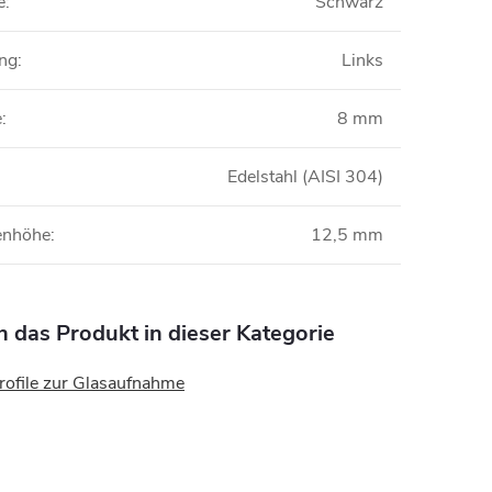
e
:
Schwarz
ung
:
Links
e
:
8 mm
Edelstahl (AISI 304)
nenhöhe
:
12,5 mm
n das Produkt in dieser Kategorie
rofile zur Glasaufnahme