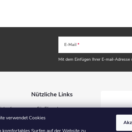
E-Mail
Mit dem Einfügen Ihrer E-mail-Adresse
Nützliche Links
Einkauf
Für Fliesenleger
ung
Für Händler
te verwendet Cookies
Akz
Blog
n komfortables Surfen auf der Website zu