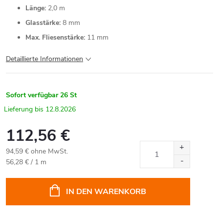
Länge:
2,0 m
Glasstärke:
8 mm
Max. Fliesenstärke:
11 mm
Detaillierte Informationen
Sofort verfügbar
26 St
12.8.2026
112,56 €
94,59 € ohne MwSt.
Verkaufspreis:
56,28 € / 1 m
IN DEN WARENKORB