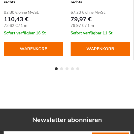
rechts
rechts
92,80 € ohne MwSt.
67,20 € ohne MwSt.
110,43 €
79,97 €
Verkaufspreis:
Verkaufspreis:
73,62 € / 1 m
79,97 € / 1 m
Sofort verfügbar
16 St
Sofort verfügbar
11 St
WARENKORB
WARENKORB
Newsletter abonnieren
F