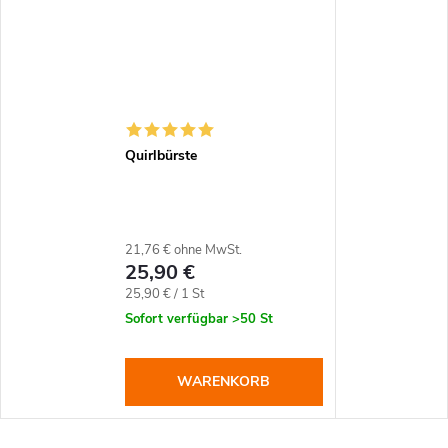
Quirlbürste
21,76 € ohne MwSt.
25,90 €
Verkaufspreis:
25,90 € / 1 St
Sofort verfügbar
>50 St
WARENKORB