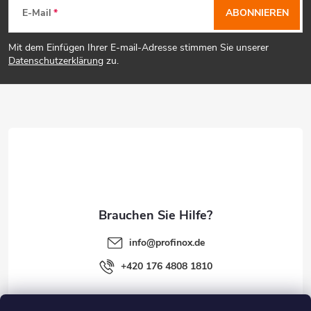
E-Mail
ABONNIEREN
u
Mit dem Einfügen Ihrer E-mail-Adresse stimmen Sie unserer
ß
Datenschutzerklärung
zu.
z
e
i
l
e
info
@
profinox.de
+420 176 4808 1810