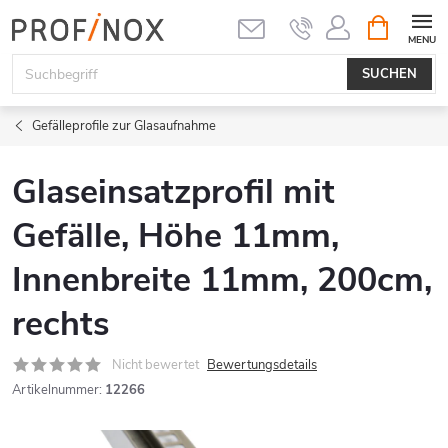
Zum
WARENK
Inhalt
springen
SUCHEN
Gefälleprofile zur Glasaufnahme
Glaseinsatzprofil mit
Gefälle, Höhe 11mm,
Innenbreite 11mm, 200cm,
rechts
Nicht bewertet
Bewertungsdetails
Artikelnummer:
12266