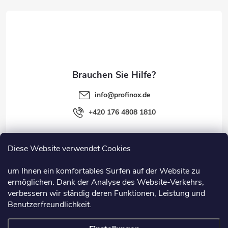
e
i
l
e
info
@
profinox.de
+420 176 4808 1810
Diese Website verwendet Cookies
Rechtliches
um Ihnen ein komfortables Surfen auf der Website zu
ermöglichen. Dank der Analyse des Website-Verkehrs,
Information
verbessern wir ständig deren Funktionen, Leistung und
Benutzerfreundlichkeit.
Nützliche Links