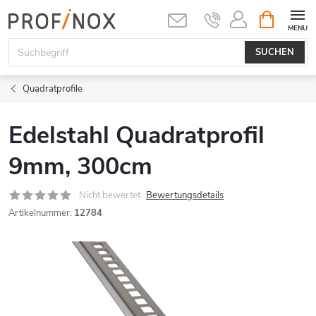
Zum
WARENK
Inhalt
springen
SUCHEN
Quadratprofile
Edelstahl Quadratprofil
9mm, 300cm
Nicht bewertet
Bewertungsdetails
Artikelnummer:
12784