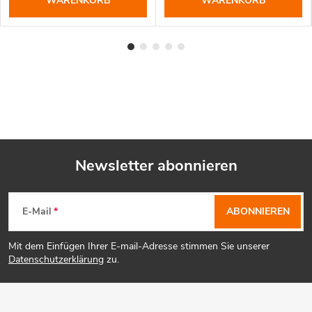
WARENKORB
WARENKORB
Newsletter abonnieren
F
E-Mail
ABONNIEREN
u
Mit dem Einfügen Ihrer E-mail-Adresse stimmen Sie unserer
ß
Datenschutzerklärung
zu.
z