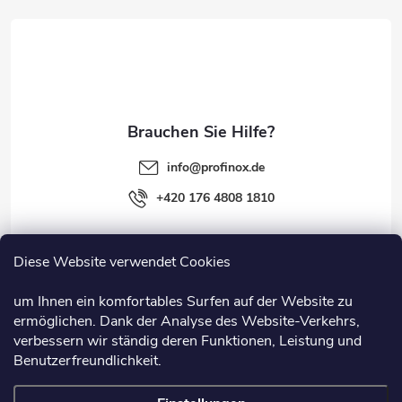
e
i
l
e
info
@
profinox.de
+420 176 4808 1810
Diese Website verwendet Cookies
Rechtliches
um Ihnen ein komfortables Surfen auf der Website zu
ermöglichen. Dank der Analyse des Website-Verkehrs,
Information
verbessern wir ständig deren Funktionen, Leistung und
Benutzerfreundlichkeit.
Nützliche Links