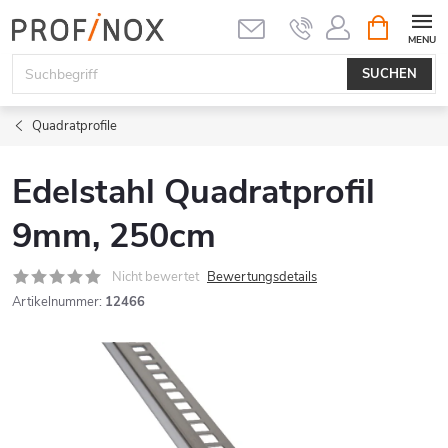
Zum
WARENK
Inhalt
springen
SUCHEN
Quadratprofile
Edelstahl Quadratprofil
9mm, 250cm
Nicht bewertet
Bewertungsdetails
Artikelnummer:
12466