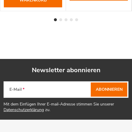
WARENKORB
Newsletter abonnieren
F
E-Mail
ABONNIEREN
u
Mit dem Einfügen Ihrer E-mail-Adresse stimmen Sie unserer
ß
Datenschutzerklärung
zu.
z