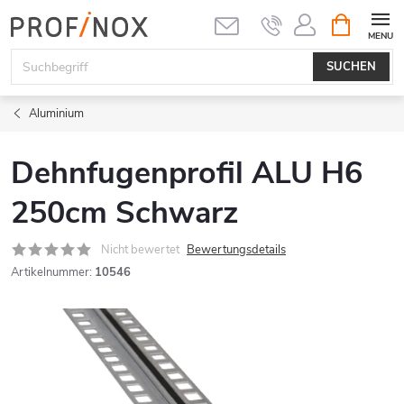
Zum
WARENK
Inhalt
springen
SUCHEN
Aluminium
Dehnfugenprofil ALU H6
250cm Schwarz
Nicht bewertet
Bewertungsdetails
Artikelnummer:
10546