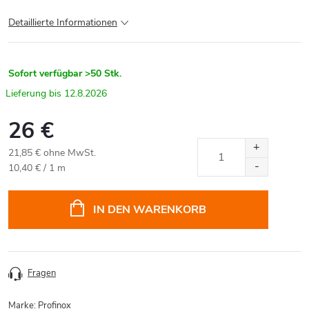
Detaillierte Informationen
Sofort verfügbar
>50 Stk.
12.8.2026
26 €
21,85 € ohne MwSt.
Verkaufspreis:
10,40 € / 1 m
IN DEN WARENKORB
Fragen
Marke:
Profinox