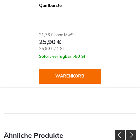
Quirlbürste
21,76 € ohne MwSt.
25,90 €
Verkaufspreis:
25,90 € / 1 St
Sofort verfügbar
>50 St
WARENKORB