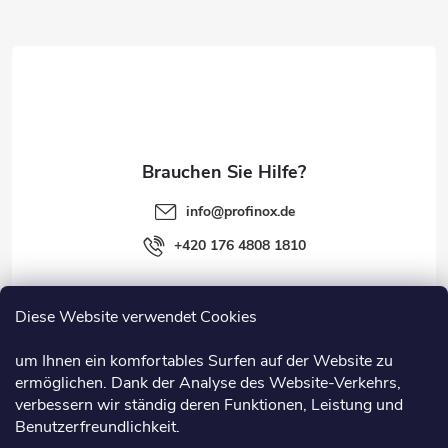
z
e
i
l
e
info
@
profinox.de
+420 176 4808 1810
Diese Website verwendet Cookies
Rechtliches
um Ihnen ein komfortables Surfen auf der Website zu
ermöglichen. Dank der Analyse des Website-Verkehrs,
Information
verbessern wir ständig deren Funktionen, Leistung und
Benutzerfreundlichkeit.
Nützliche Links