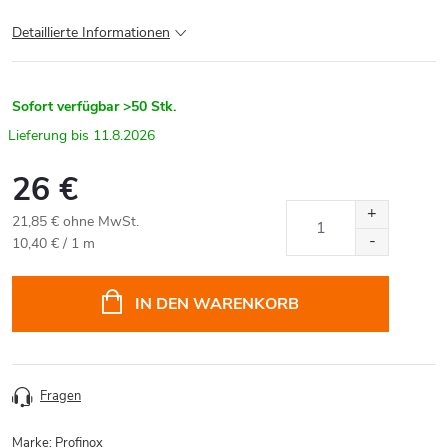
Detaillierte Informationen
Sofort verfügbar
>50 Stk.
11.8.2026
26 €
21,85 € ohne MwSt.
Verkaufspreis:
10,40 € / 1 m
IN DEN WARENKORB
Fragen
Marke:
Profinox