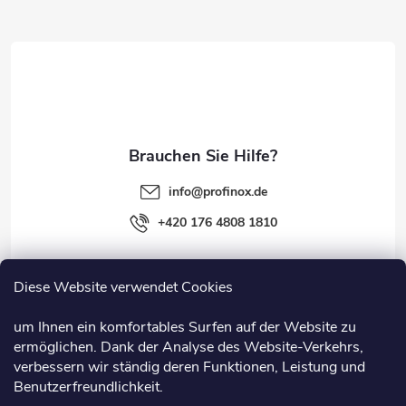
z
e
i
l
e
info
@
profinox.de
+420 176 4808 1810
Diese Website verwendet Cookies
Rechtliches
um Ihnen ein komfortables Surfen auf der Website zu
ermöglichen. Dank der Analyse des Website-Verkehrs,
Information
verbessern wir ständig deren Funktionen, Leistung und
Benutzerfreundlichkeit.
Nützliche Links