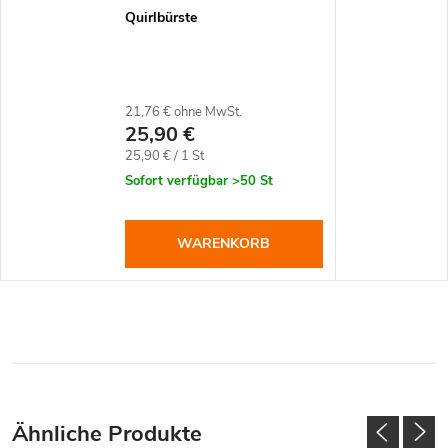
Quirlbürste
21,76 € ohne MwSt.
25,90 €
Verkaufspreis:
25,90 € / 1 St
Sofort verfügbar
>50 St
WARENKORB