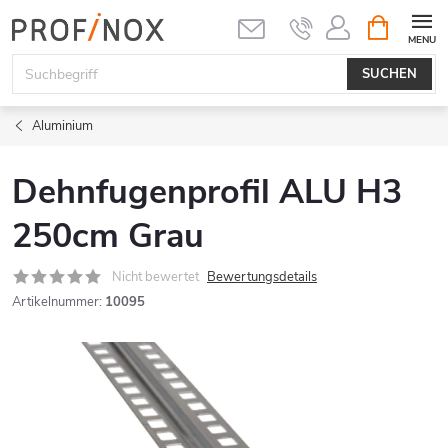
Zum
WARENK
Inhalt
springen
SUCHEN
Aluminium
Dehnfugenprofil ALU H3
250cm Grau
Nicht bewertet
Bewertungsdetails
Artikelnummer:
10095