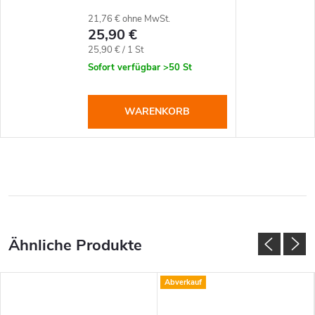
21,76 € ohne MwSt.
25,90 €
Verkaufspreis:
25,90 € / 1 St
Sofort verfügbar
>50 St
WARENKORB
Abverkauf