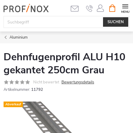
Zum
WARENK
Inhalt
springen
SUCHEN
Aluminium
Dehnfugenprofil ALU H10
gekantet 250cm Grau
Nicht bewertet
Bewertungsdetails
Artikelnummer:
11792
Abverkauf