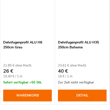
Dehnfugenprofil ALU H6
Dehnfugenprofil ALU H35
250cm Grau
250cm Bahama
21,85 € ohne MwSt.
33,61 € ohne MwSt.
26 €
40 €
Verkaufspreis:
Verkaufspreis:
10,40 € / 1 m
16 € / 1 m
Sofort verfügbar
>50 Stk.
Zur Zeit nicht verfügbar
WARENKORB
DETAIL