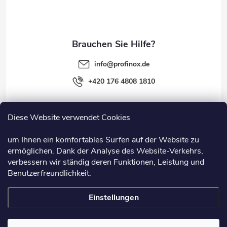
i
l
e
info
@
profinox.de
+420 176 4808 1810
Diese Website verwendet Cookies
Rechtliches
um Ihnen ein komfortables Surfen auf der Website zu
ermöglichen. Dank der Analyse des Website-Verkehrs,
Information
verbessern wir ständig deren Funktionen, Leistung und
Benutzerfreundlichkeit.
Nützliche Links
Einstellungen
Copyright 2026
Profinox.de
. Alle Rechte vorbehalten.