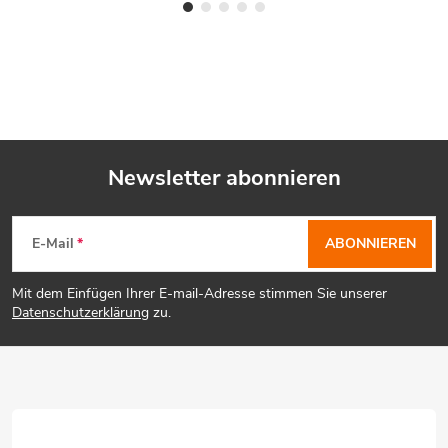
Newsletter abonnieren
F
E-Mail
ABONNIEREN
u
Mit dem Einfügen Ihrer E-mail-Adresse stimmen Sie unserer
ß
Datenschutzerklärung
zu.
z
e