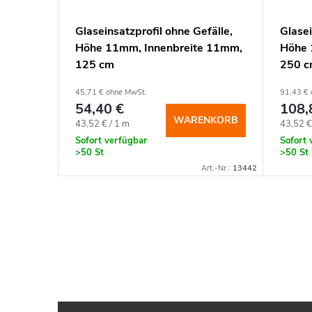
fälle,
Glaseinsatzprofil ohne Gefälle,
Glasei
e 13mm,
Höhe 11mm, Innenbreite 11mm,
Höhe 
125 cm
250 
45,71 € ohne MwSt.
91,43 € 
54,40 €
108,
NKORB
WARENKORB
Verkaufspreis:
Verkauf
43,52 € / 1 m
43,52 €
Sofort verfügbar
Sofort 
>50 St
>50 St
rt.-Nr.:
12084
Art.-Nr.:
13442