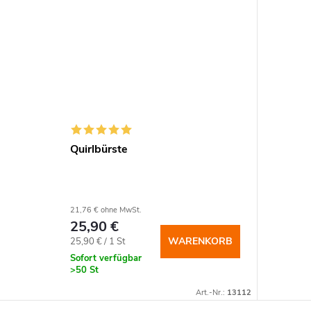
Quirlbürste
21,76 € ohne MwSt.
25,90 €
Verkaufspreis:
WARENKORB
25,90 € / 1 St
Sofort verfügbar
>50 St
Art.-Nr.:
13112