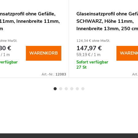
nsatzprofil ohne Gefälle,
Glaseinsatzprofil ohne Gefä
11mm, Innenbreite 11mm,
SCHWARZ, Höhe 11mm,
cm
Innenbreite 13mm, 250 c
ohne MwSt.
124,34 € ohne MwSt.
80 €
147,97 €
WARENKORB
WAREN
spreis:
Verkaufspreis:
 / 1 m
59,19 € / 1 m
verfügbar
Sofort verfügbar
27 St
Art.-Nr.:
12083
Art