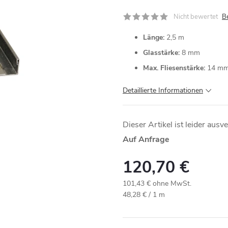
Nicht bewertet
B
Länge:
2,5 m
Glasstärke:
8 mm
Max. Fliesenstärke:
14 m
Detaillierte Informationen
Dieser Artikel ist leider ausv
Auf Anfrage
120,70 €
101,43 € ohne MwSt.
Verkaufspreis:
48,28 € / 1 m