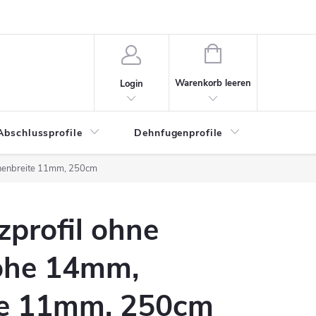
WARENKORB
Warenkorb leeren
Login
Abschlussprofile
Dehnfugenprofile
Eckschu
Innenbreite 11mm, 250cm
zprofil ohne
Höhe 14mm,
te 11mm, 250cm