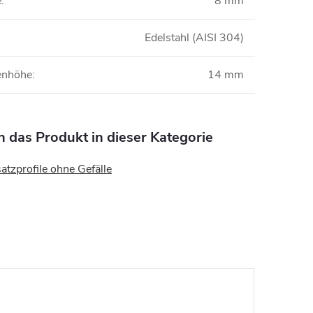
e
:
8 mm
Edelstahl (AISI 304)
nenhöhe
:
14 mm
n das Produkt in dieser Kategorie
atzprofile ohne Gefälle