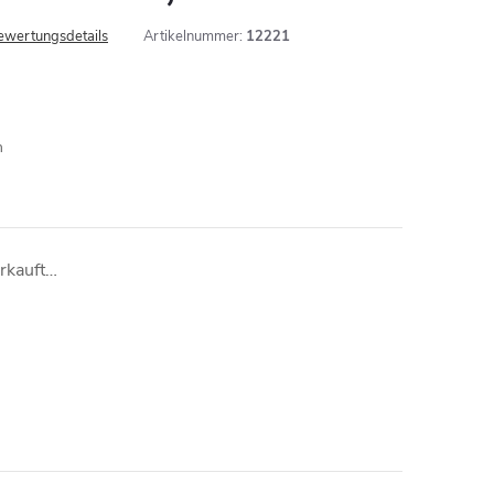
ewertungsdetails
Artikelnummer:
12221
m
erkauft…