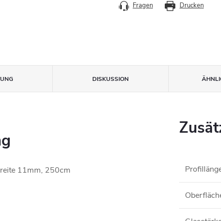
Fragen
Drucken
TUNG
DISKUSSION
ÄHNLI
Zusät
ng
Profilläng
nbreite 11mm, 250cm
Oberfläch