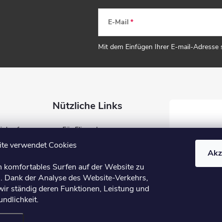
E-Mail
Mit dem Einfügen Ihrer E-mail-Adresse
Nützliche Links
Einkauf
Für Fliesenleger
ung
Für Händler
te verwendet Cookies
Akz
Blog
n komfortables Surfen auf der Website zu
B2B
. Dank der Analyse des Website-Verkehrs,
wir ständig deren Funktionen, Leistung und
ndlichkeit.