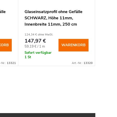
lle
Glaseinsatzprofil ohne Gefälle
Glaseins
SCHWARZ, Höhe 11mm,
Höhe 11
m
Innenbreite 11mm, 250 cm
125 cm
124,34 € ohne MwSt.
45,71 € oh
147,97 €
54,40 
KORB
WARENKORB
Verkaufspreis:
Verkaufspr
59,19 € / 1 m
43,52 € / 
Sofort verfügbar
Sofort ve
1 St
>50 St
.-Nr.:
13321
Art.-Nr.:
13320