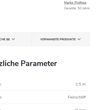
Marke:
Profinox
Garantie
:
50 Jahre
CHE (6)
VERWANDTE PRODUKTE
zliche Parameter
e
:
2,5 m
e
:
Feinschliff