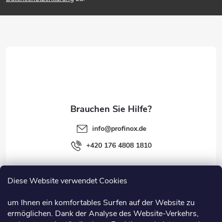
ß
z
e
i
l
e
info
@
profinox.de
+420 176 4808 1810
Diese Website verwendet Cookies
Rechtliches
um Ihnen ein komfortables Surfen auf der Website zu
ermöglichen. Dank der Analyse des Website-Verkehrs,
Information