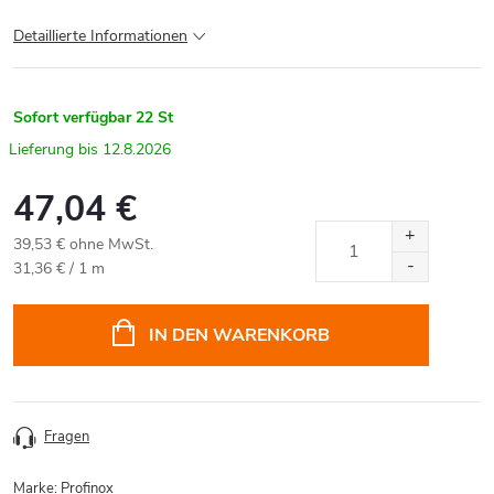
Detaillierte Informationen
Sofort verfügbar
22 St
12.8.2026
47,04 €
39,53 € ohne MwSt.
Verkaufspreis:
31,36 € / 1 m
IN DEN WARENKORB
Fragen
Marke:
Profinox