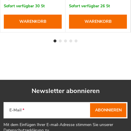
Sofort verfügbar
30 St
Sofort verfügbar
26 St
WARENKORB
WARENKORB
Newsletter abonnieren
F
E-Mail
ABONNIEREN
u
Mit dem Einfügen Ihrer E-mail-Adresse stimmen Sie unserer
Datenschutzerklärung
zu.