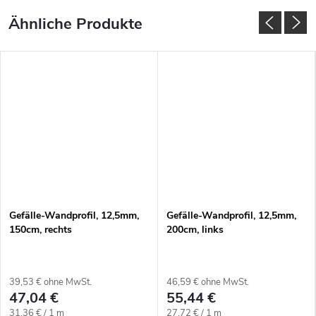
Gefälle-Wandprofil, 12,5mm,
Gefälle-Wandprofil, 12,5mm,
150cm, rechts
200cm, links
39,53 € ohne MwSt.
46,59 € ohne MwSt.
47,04 €
55,44 €
Verkaufspreis:
Verkaufspreis:
31,36 € / 1 m
27,72 € / 1 m