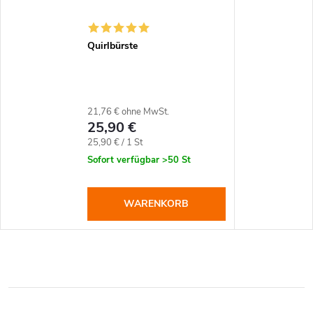
Quirlbürste
21,76 € ohne MwSt.
25,90 €
Verkaufspreis:
25,90 € / 1 St
Sofort verfügbar
>50 St
WARENKORB