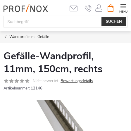
Zum
WARENK
Inhalt
springen
SUCHEN
Wandprofile mit Gefälle
Gefälle-Wandprofil,
11mm, 150cm, rechts
Nicht bewertet
Bewertungsdetails
Artikelnummer:
12146