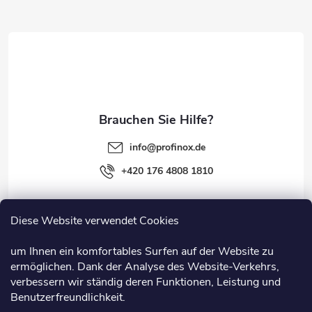
z
e
i
l
e
info
@
profinox.de
+420 176 4808 1810
Diese Website verwendet Cookies
Rechtliches
um Ihnen ein komfortables Surfen auf der Website zu
ermöglichen. Dank der Analyse des Website-Verkehrs,
Information
verbessern wir ständig deren Funktionen, Leistung und
Benutzerfreundlichkeit.
Nützliche Links