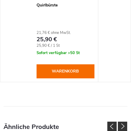
Quirlbürste
21,76 € ohne MwSt.
25,90 €
Verkaufspreis:
25,90 € / 1 St
Sofort verfügbar
>50 St
WARENKORB