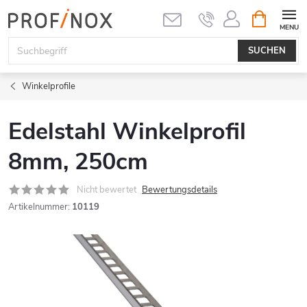
Zum
WARENK
Inhalt
springen
SUCHEN
Winkelprofile
Edelstahl Winkelprofil
8mm, 250cm
Nicht bewertet
Bewertungsdetails
Artikelnummer:
10119