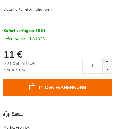
Detaillierte Informationen
Sofort verfügbar
38 St
11.8.2026
11 €
9,24 € ohne MwSt.
Verkaufspreis:
4,40 € / 1 m
IN DEN WARENKORB
Fragen
Marke:
Profinox