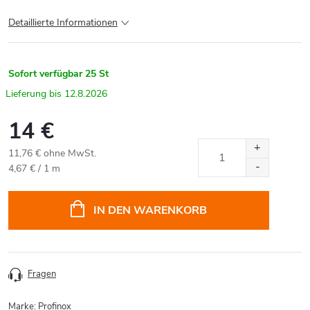
Detaillierte Informationen
Sofort verfügbar
25 St
12.8.2026
14 €
11,76 € ohne MwSt.
Verkaufspreis:
4,67 € / 1 m
IN DEN WARENKORB
Fragen
Marke:
Profinox