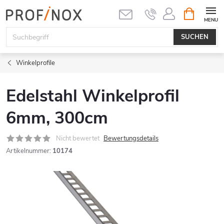
Zum
WARENK
Inhalt
springen
SUCHEN
Winkelprofile
Edelstahl Winkelprofil
6mm, 300cm
Nicht bewertet
Bewertungsdetails
Artikelnummer:
10174