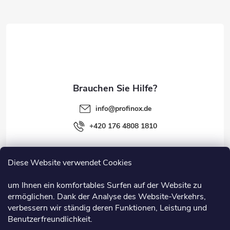
z
e
i
l
e
info
@
profinox.de
+420 176 4808 1810
Diese Website verwendet Cookies
Rechtliches
um Ihnen ein komfortables Surfen auf der Website zu
ermöglichen. Dank der Analyse des Website-Verkehrs,
Information
verbessern wir ständig deren Funktionen, Leistung und
Benutzerfreundlichkeit.
Nützliche Links