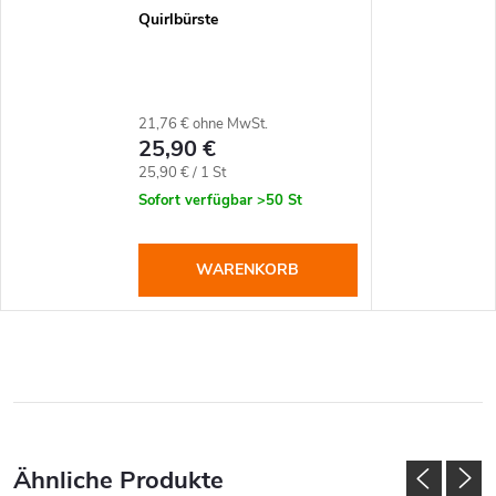
Quirlbürste
21,76 € ohne MwSt.
25,90 €
Verkaufspreis:
25,90 € / 1 St
Sofort verfügbar
>50 St
WARENKORB