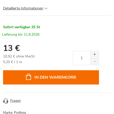
Detaillierte Informationen
Sofort verfügbar
25 St
11.8.2026
13 €
10,92 € ohne MwSt.
Verkaufspreis:
5,20 € / 1 m
IN DEN WARENKORB
Fragen
Marke:
Profinox