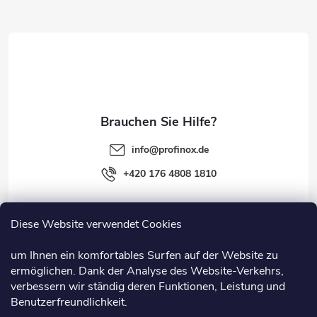
z
e
i
l
e
info
@
profinox.de
+420 176 4808 1810
Diese Website verwendet Cookies
Rechtliches
um Ihnen ein komfortables Surfen auf der Website zu
ermöglichen. Dank der Analyse des Website-Verkehrs,
Information
verbessern wir ständig deren Funktionen, Leistung und
Benutzerfreundlichkeit.
Nützliche Links