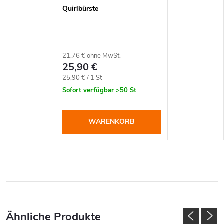
Quirlbürste
21,76 € ohne MwSt.
25,90 €
Verkaufspreis:
25,90 € / 1 St
Sofort verfügbar
>50 St
WARENKORB