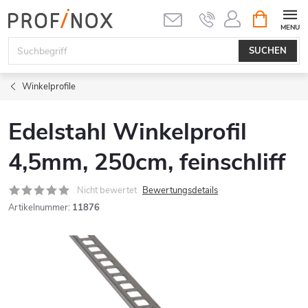
Zum
WARENK
Inhalt
springen
SUCHEN
Winkelprofile
Edelstahl Winkelprofil
4,5mm, 250cm, feinschliff
Nicht bewertet
Bewertungsdetails
Artikelnummer:
11876