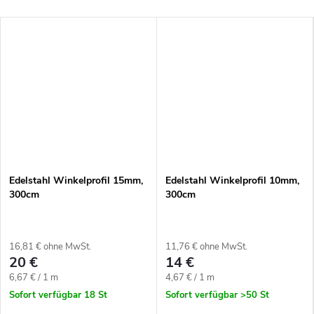
Edelstahl Winkelprofil 15mm,
Edelstahl Winkelprofil 10mm,
300cm
300cm
16,81 € ohne MwSt.
11,76 € ohne MwSt.
20 €
14 €
Verkaufspreis:
Verkaufspreis:
6,67 € / 1 m
4,67 € / 1 m
Sofort verfügbar
18 St
Sofort verfügbar
>50 St