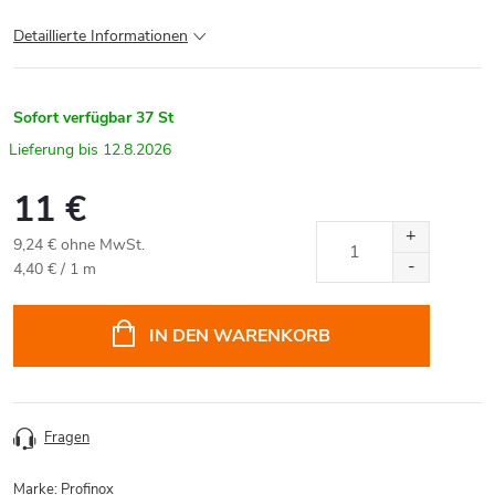
Detaillierte Informationen
Sofort verfügbar
37 St
12.8.2026
11 €
9,24 € ohne MwSt.
Verkaufspreis:
4,40 € / 1 m
IN DEN WARENKORB
Fragen
Marke:
Profinox