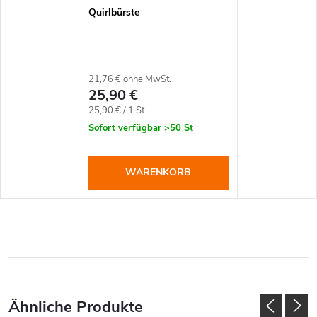
Quirlbürste
21,76 € ohne MwSt.
25,90 €
Verkaufspreis:
25,90 € / 1 St
Sofort verfügbar
>50 St
WARENKORB