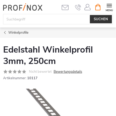
Zum
WARENK
Inhalt
springen
SUCHEN
Winkelprofile
Edelstahl Winkelprofil
3mm, 250cm
Nicht bewertet
Bewertungsdetails
Artikelnummer:
10117