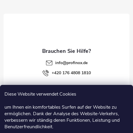
z
e
i
l
e
info
@
profinox.de
+420 176 4808 1810
Diese Website verwendet Cookies
Rechtliches
um Ihnen ein komfortables Surfen auf der Website zu
ermöglichen. Dank der Analyse des Website-Verkehrs,
Information
verbessern wir ständig deren Funktionen, Leistung und
Benutzerfreundlichkeit.
Nützliche Links