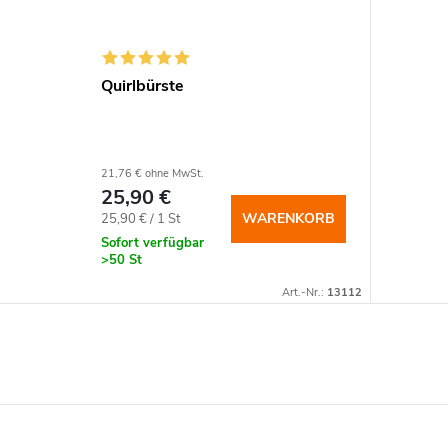
Quirlbürste
21,76 € ohne MwSt.
25,90 €
Verkaufspreis:
WARENKORB
25,90 € / 1 St
Sofort verfügbar
>50 St
Art.-Nr.:
13112