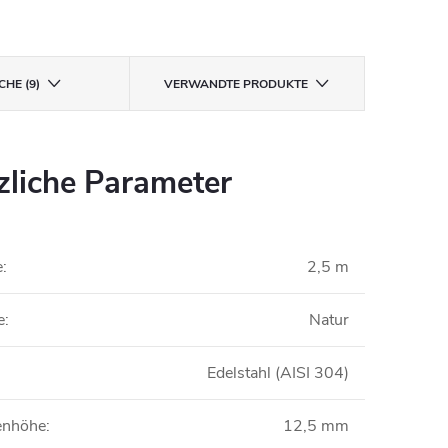
CHE (9)
VERWANDTE PRODUKTE
zliche Parameter
e
:
2,5 m
e
:
Natur
Edelstahl (AISI 304)
nenhöhe
:
12,5 mm