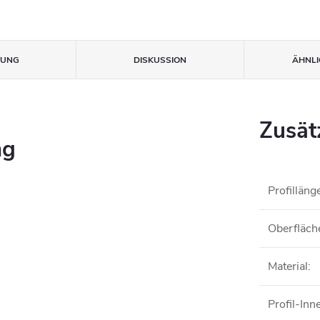
TUNG
DISKUSSION
ÄHNLI
Zusät
ng
Profilläng
Oberfläch
Material
:
Profil-In