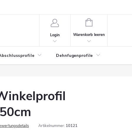
WARENKORB
Warenkorb leeren
Login
Abschlussprofile
Dehnfugenprofile
Eckschu
Winkelprofil
250cm
ewertungsdetails
Artikelnummer:
10121