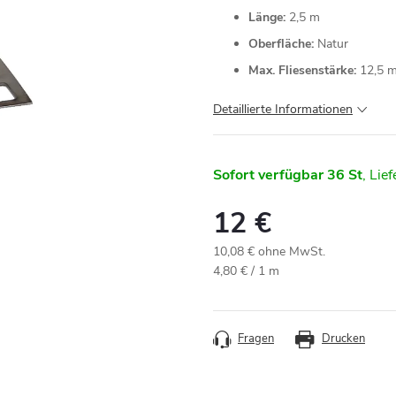
Länge:
2,5 m
Oberfläche:
Natur
Max. Fliesenstärke:
12,5 
Detaillierte Informationen
Sofort verfügbar
36 St
12 €
10,08 € ohne MwSt.
Verkaufspreis:
4,80 € / 1 m
Fragen
Drucken