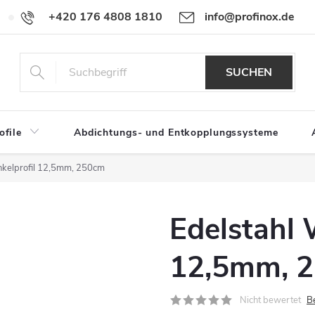
+420 176 4808 1810
info@profinox.de
Für Händler
SUCHEN
ofile
Abdichtungs- und Entkopplungssysteme
nkelprofil 12,5mm, 250cm
Edelstahl 
12,5mm, 
Nicht bewertet
B