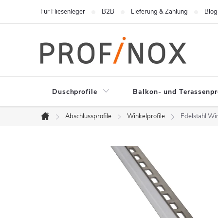
Zum
Für Fliesenleger
B2B
Lieferung & Zahlung
Blog
Inhalt
springen
Duschprofile
Balkon- und Terassenpr
Abschlussprofile
Winkelprofile
Edelstahl Wi
Startseite