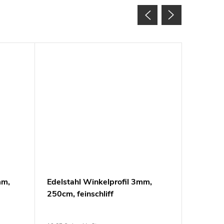
Abverkauf
mm,
Edelstahl Winkelprofil 3mm,
Edelsta
250cm, feinschliff
135°, 