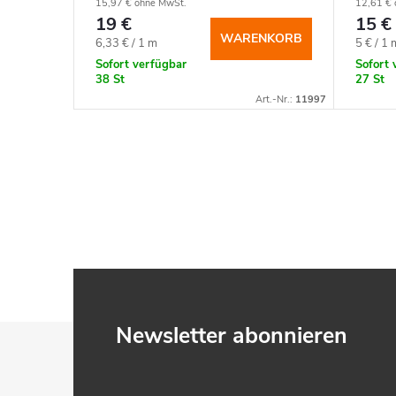
15,97 € ohne MwSt.
12,61 € 
19 €
15 €
DETAIL
WARENKORB
Verkaufspreis:
Verkauf
6,33 € / 1 m
5 € / 1 
Sofort verfügbar
Sofort 
38 St
27 St
rt.-Nr.:
10449
Art.-Nr.:
11997
F
Newsletter abonnieren
u