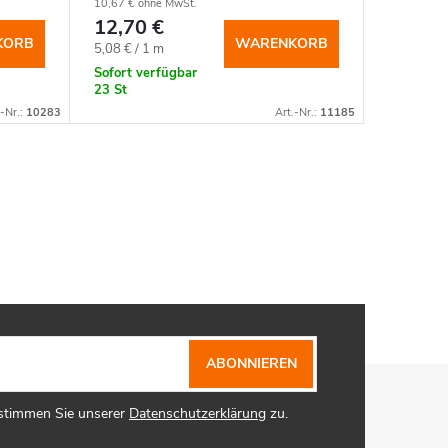
10,67 € ohne MwSt.
15,97 € oh
12,70 €
19 €
KORB
WARENKORB
Verkaufspreis:
Verkaufspr
5,08 € / 1 m
7,60 € / 1
Sofort verfügbar
Sofort ve
23 St
4 St
.-Nr.:
10283
Art.-Nr.:
11185
ABONNIEREN
 stimmen Sie unserer
Datenschutzerklärung
zu.