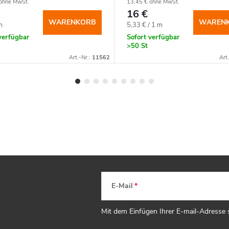
ohne MwSt.
13,45 € ohne MwSt.
16 €
WARENKORB
WAREN
spreis:
Verkaufspreis:
m
5,33 € / 1 m
verfügbar
Sofort verfügbar
>50 St
Art.-Nr.:
11562
Art
E-Mail
Mit dem Einfügen Ihrer E-mail-Adresse