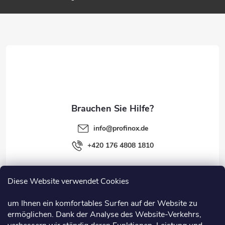
ß
z
e
i
l
e
info
@
profinox.de
+420 176 4808 1810
Diese Website verwendet Cookies
Rechtliches
um Ihnen ein komfortables Surfen auf der Website zu
ermöglichen. Dank der Analyse des Website-Verkehrs,
Information