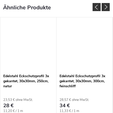
Edelstahl Eckschutzprofil 3x
Edelstahl Eckschutzprofil 3x
gekantet, 30x30mm, 250cm,
gekantet, 30x30mm, 300cm,
natur
feinschliff
23,53 € ohne MwSt.
28,57 € ohne MwSt.
28 €
34 €
Verkaufspreis:
Verkaufspreis:
11,20 € / 1 m
11,33 € / 1 m