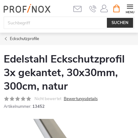
Zum
WARENK
Inhalt
springen
SUCHEN
Eckschutzprofile
Edelstahl Eckschutzprofil
3x gekantet, 30x30mm,
300cm, natur
Nicht bewertet
Bewertungsdetails
Artikelnummer:
13452