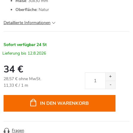
Maße
: 30x30 mm
Oberfläche:
Natur
Detaillierte Informationen
Sofort verfügbar
24 St
12.8.2026
34 €
28,57 € ohne MwSt.
Verkaufspreis:
11,33 € / 1 m
IN DEN WARENKORB
Fragen