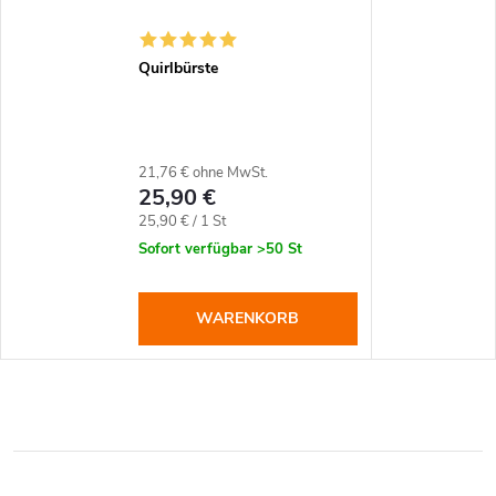
Quirlbürste
21,76 € ohne MwSt.
25,90 €
Verkaufspreis:
25,90 € / 1 St
Sofort verfügbar
>50 St
WARENKORB