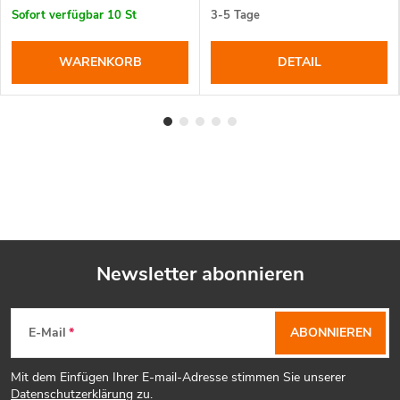
Sofort verfügbar
10 St
3-5 Tage
WARENKORB
DETAIL
Newsletter abonnieren
F
E-Mail
ABONNIEREN
u
Mit dem Einfügen Ihrer E-mail-Adresse stimmen Sie unserer
Datenschutzerklärung
zu.