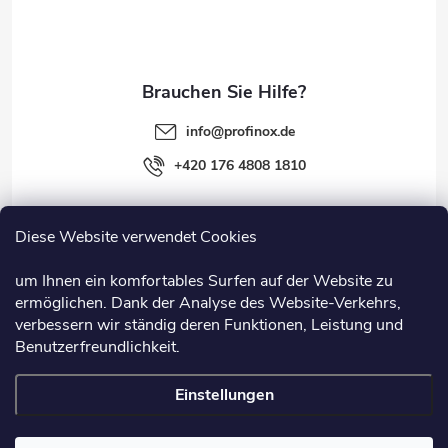
i
l
e
info
@
profinox.de
+420 176 4808 1810
Diese Website verwendet Cookies
Rechtliches
um Ihnen ein komfortables Surfen auf der Website zu
ermöglichen. Dank der Analyse des Website-Verkehrs,
Information
verbessern wir ständig deren Funktionen, Leistung und
Benutzerfreundlichkeit.
Nützliche Links
Einstellungen
Copyright 2026
Profinox.de
. Alle Rechte vorbehalten.