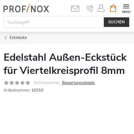
Zum
WARENK
Inhalt
springen
SUCHEN
Eckstücke
Edelstahl Außen-Eckstück
für Viertelkreisprofil 8mm
Nicht bewertet
Bewertungsdetails
Artikelnummer:
10310