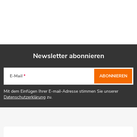
Newsletter abonnieren
F
E-Mail
ABONNIEREN
u
Mit dem Einfügen Ihrer E-mail-Adresse stimmen Sie unserer
ß
Datenschutzerklärung
zu.
z
e