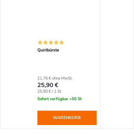
Quirlbürste
21,76 € ohne MwSt.
25,90 €
Verkaufspreis:
25,90 € / 1 St
Sofort verfügbar
>50 St
WARENKORB