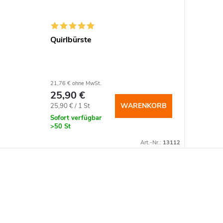
Quirlbürste
21,76 € ohne MwSt.
25,90 €
Verkaufspreis:
WARENKORB
25,90 € / 1 St
Sofort verfügbar
>50 St
Art.-Nr.:
13112