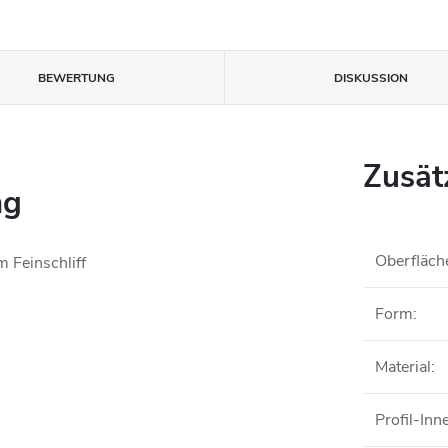
BEWERTUNG
DISKUSSION
Zusät
ng
Oberfläch
m Feinschliff
Form
:
Material
:
Profil-In