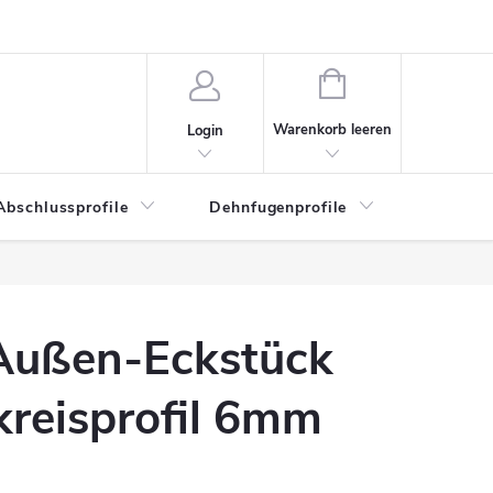
WARENKORB
Warenkorb leeren
Login
Abschlussprofile
Dehnfugenprofile
Eckschu
 Außen-Eckstück
lkreisprofil 6mm