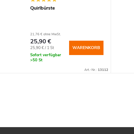
Quirlbürste
21,76 € ohne MwSt.
25,90 €
Verkaufspreis:
WARENKORB
25,90 € / 1 St
Sofort verfügbar
>50 St
Art.-Nr.:
13112