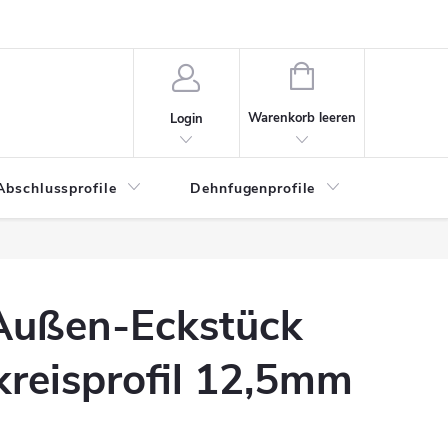
WARENKORB
Warenkorb leeren
Login
Abschlussprofile
Dehnfugenprofile
Eckschu
 Außen-Eckstück
lkreisprofil 12,5mm