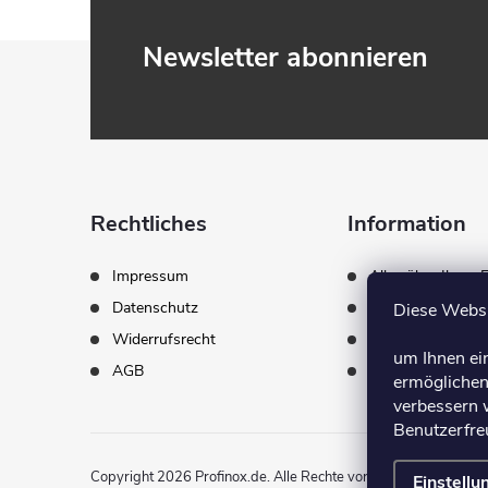
F
Newsletter abonnieren
u
ß
z
Rechtliches
Information
e
Impressum
Alles über Ihren 
Datenschutz
Lieferung & Zahl
Diese Websi
i
Widerrufsrecht
Über uns
um Ihnen ei
AGB
Kontakt
l
ermöglichen
verbessern 
Benutzerfreu
e
Copyright 2026
Profinox.de
. Alle Rechte vorbehalten.
Einstellu