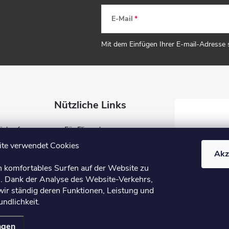
E-Mail
Mit dem Einfügen Ihrer E-mail-Adresse
Nützliche Links
Einkauf
Für Fliesenleger
ung
Für Händler
te verwendet Cookies
Akz
Blog
n komfortables Surfen auf der Website zu
B2B
. Dank der Analyse des Website-Verkehrs,
wir ständig deren Funktionen, Leistung und
ndlichkeit.
ngen