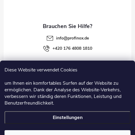
i
l
e
info
@
profinox.de
+420 176 4808 1810
Diese Website verwendet Cookies
Rechtliches
um Ihnen ein komfortables Surfen auf der Website zu
ermöglichen. Dank der Analyse des Website-Verkehrs,
Information
verbessern wir ständig deren Funktionen, Leistung und
Benutzerfreundlichkeit.
Nützliche Links
Einstellungen
Copyright 2026
Profinox.de
. Alle Rechte vorbehalten.