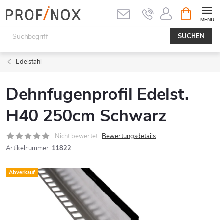
Zum
WARENK
Inhalt
springen
SUCHEN
Edelstahl
Dehnfugenprofil Edelst.
H40 250cm Schwarz
Nicht bewertet
Bewertungsdetails
Artikelnummer:
11822
Abverkauf