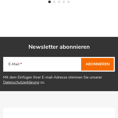
Newsletter abonnieren
F
E-Mail
ABONNIEREN
u
Mit dem Einfügen Ihrer E-mail-Adresse stimmen Sie unserer
ß
Datenschutzerklärung
zu.
z
e