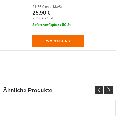
21,76 € ohne MwSt.
25,90 €
Verkaufspreis:
25,90 € / 1 St
Sofort verfügbar
>50 St
WARENKORB