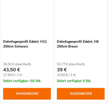
Dehnfugenprofil Edelst. H11
Dehnfugenprofil Edelst. H6
250cm Schwarz
250cm Braun
36,55 € ohne MwSt.
32,77 € ohne MwSt.
43,50 €
39 €
Verkaufspreis:
Verkaufspreis:
17,40 € / 1 m
15,60 € / 1 m
Sofort verfügbar
>50 Stk.
Sofort verfügbar
9 Stk.
WARENKORB
WARENKORB