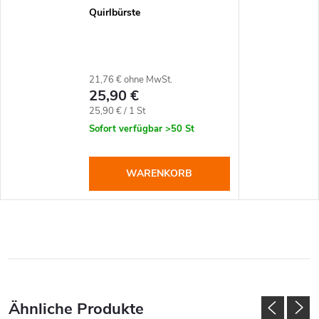
Quirlbürste
21,76 € ohne MwSt.
25,90 €
Verkaufspreis:
25,90 € / 1 St
Sofort verfügbar
>50 St
WARENKORB