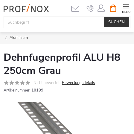
Zum
WARENK
Inhalt
springen
SUCHEN
Aluminium
Dehnfugenprofil ALU H8
250cm Grau
Nicht bewertet
Bewertungsdetails
Artikelnummer:
10199