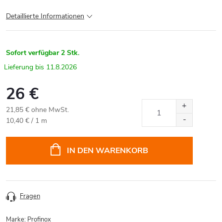
Detaillierte Informationen
Sofort verfügbar
2 Stk.
11.8.2026
26 €
21,85 € ohne MwSt.
Verkaufspreis:
10,40 € / 1 m
IN DEN WARENKORB
Fragen
Marke:
Profinox