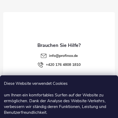
z
e
i
l
e
info
@
profinox.de
+420 176 4808 1810
Diese Website verwendet Cookies
Rechtliches
um Ihnen ein komfortables Surfen auf der Website zu
ermöglichen. Dank der Analyse des Website-Verkehrs,
Information
verbessern wir ständig deren Funktionen, Leistung und
Benutzerfreundlichkeit.
Nützliche Links