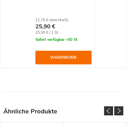
21,76 € ohne MwSt.
25,90 €
Verkaufspreis:
25,90 € / 1 St
Sofort verfügbar
>50 St
WARENKORB