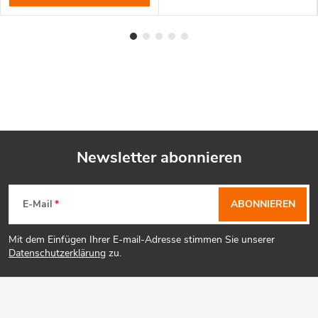
Newsletter abonnieren
F
E-Mail
ABONNIEREN
u
Mit dem Einfügen Ihrer E-mail-Adresse stimmen Sie unserer
ß
Datenschutzerklärung
zu.
z