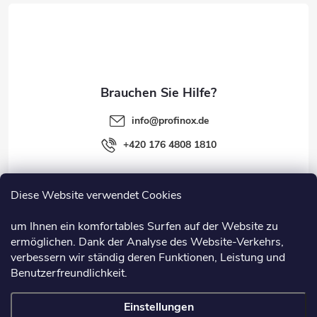
e
i
l
e
info
@
profinox.de
+420 176 4808 1810
Diese Website verwendet Cookies
Rechtliches
um Ihnen ein komfortables Surfen auf der Website zu
ermöglichen. Dank der Analyse des Website-Verkehrs,
Information
verbessern wir ständig deren Funktionen, Leistung und
Benutzerfreundlichkeit.
Nützliche Links
Einstellungen