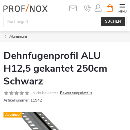
Zum
WARENK
Inhalt
springen
SUCHEN
Aluminium
Dehnfugenprofil ALU
H12,5 gekantet 250cm
Schwarz
Nicht bewertet
Bewertungsdetails
Artikelnummer:
11942
Abverkauf