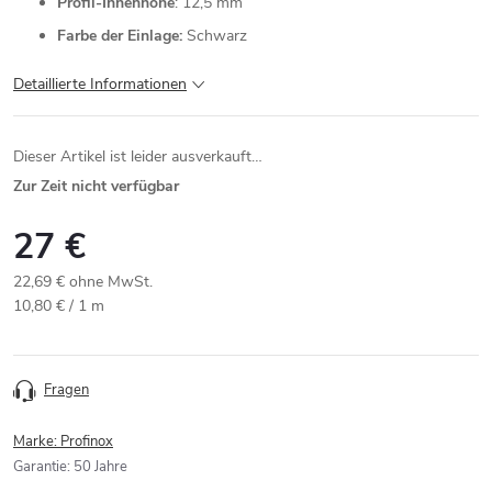
Profil-Innenhöhe
: 12,5 mm
Farbe der Einlage:
Schwarz
Detaillierte Informationen
Dieser Artikel ist leider ausverkauft…
Zur Zeit nicht verfügbar
27 €
22,69 € ohne MwSt.
Verkaufspreis:
10,80 € / 1 m
Fragen
Marke:
Profinox
Garantie
:
50 Jahre