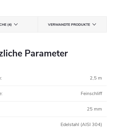
CHE (4)
VERWANDTE PRODUKTE
zliche Parameter
e
:
2,5 m
e
:
Feinschliff
25 mm
Edelstahl (AISI 304)