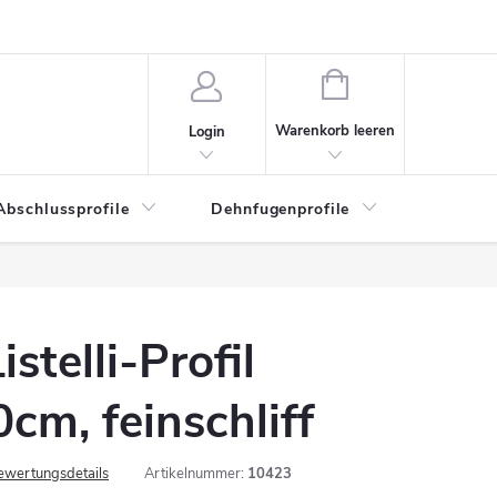
WARENKORB
Warenkorb leeren
Login
Abschlussprofile
Dehnfugenprofile
Eckschu
istelli-Profil
m, feinschliff
ewertungsdetails
Artikelnummer:
10423