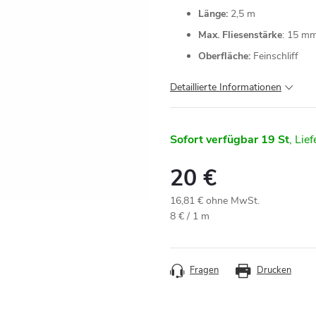
Länge:
2,5 m
Max. Fliesenstärke
: 15 m
Oberfläche:
Feinschliff
Detaillierte Informationen
Sofort verfügbar
19 St
20 €
16,81 € ohne MwSt.
Verkaufspreis:
8 € / 1 m
Fragen
Drucken