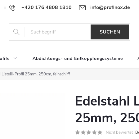
+420 176 4808 1810
info@profinox.de
Für Händler
SUCHEN
ofile
Abdichtungs- und Entkopplungssysteme
 Listelli-Profil 25mm, 250cm, feinschliff
Edelstahl L
25mm, 250c
Nicht bewertet
B