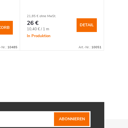
21,85 € ohne MwSt.
26 €
DETAIL
KORB
Verkaufspreis:
10,40 € / 1 m
In Produktion
.-Nr.:
10485
Art.-Nr.:
10051
ABONNIEREN