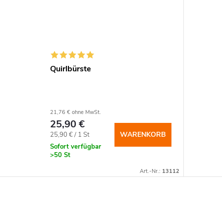
Quirlbürste
21,76 € ohne MwSt.
25,90 €
Verkaufspreis:
WARENKORB
25,90 € / 1 St
Sofort verfügbar
>50 St
Art.-Nr.:
13112