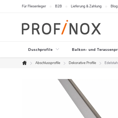
Zum
Für Fliesenleger
B2B
Lieferung & Zahlung
Blog
Inhalt
springen
Duschprofile
Balkon- und Terassenpr
Abschlussprofile
Dekorative Profile
Edelstahl
Startseite