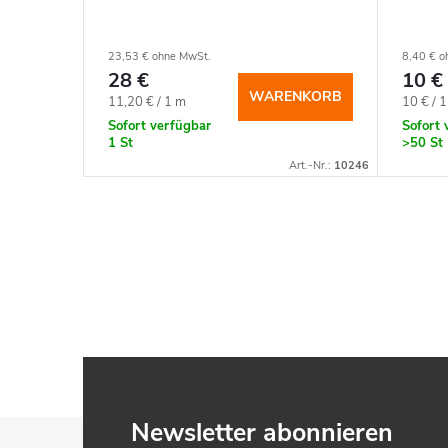
23,53 € ohne MwSt.
8,40 € o
28 €
10 €
WARENKORB
Verkaufspreis:
Verkauf
11,20 € / 1 m
10 € / 
Sofort verfügbar
Sofort 
1 St
>50 St
Art.-Nr.:
10246
F
Newsletter abonnieren