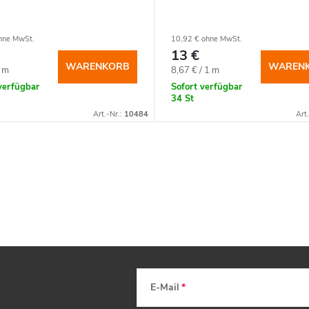
hne MwSt.
10,92 € ohne MwSt.
13 €
WARENKORB
WAREN
spreis:
Verkaufspreis:
1 m
8,67 € / 1 m
verfügbar
Sofort verfügbar
34 St
Art.-Nr.:
10484
Art
E-Mail