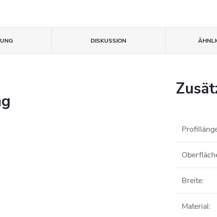
TUNG
DISKUSSION
ÄHNLI
Zusät
ng
Profilläng
Oberfläch
Breite
:
Material
: